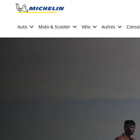
Go to page content
Go to page navigation
Auto
Moto & Scooter
Vélo
Autres
Consei