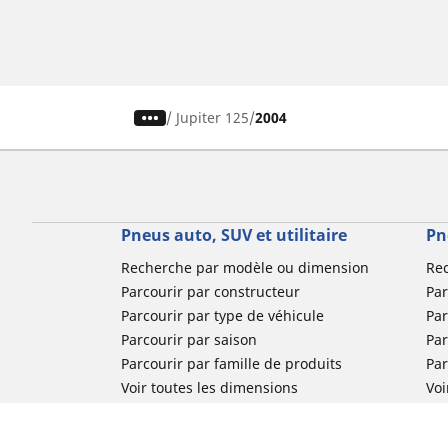
/
Jupiter 125
2004
Pneus auto, SUV et utilitaire
Pn
Recherche par modèle ou dimension
Re
Parcourir par constructeur
Par
Parcourir par type de véhicule
Par
Parcourir par saison
Par
Parcourir par famille de produits
Pa
Voir toutes les dimensions
Voi
Pneus voiture de collection
Pneus compétition / Motorsport