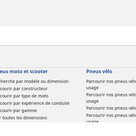
eus moto et scooter
Pneus vélo
cherche par modèle ou dimension
Parcourir nos pneus vél
usage
courir par constructeur
Parcourir nos pneus vél
courir par type de moto
usage
courir par expérience de conduite
Parcourir nos pneus vél
rcourir par gamme
Parcourir nos pneus vél
r toutes les dimensions
usage
Parcourir nos pneus vélo 
tourisme par usage