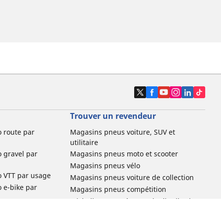
Trouver un revendeur
o route par
Magasins pneus voiture, SUV et
utilitaire
o gravel par
Magasins pneus moto et scooter
Magasins pneus vélo
o VTT par usage
Magasins pneus voiture de collection
o e-bike par
Magasins pneus compétition
Michelin et ses réseaux de distribution
ville et