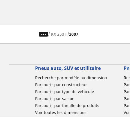
/
KX 250 F
2007
Pneus auto, SUV et utilitaire
Pn
Recherche par modèle ou dimension
Re
Parcourir par constructeur
Par
Parcourir par type de véhicule
Par
Parcourir par saison
Par
Parcourir par famille de produits
Pa
Voir toutes les dimensions
Voi
Pneus voiture de collection
Pneus compétition / Motorsport