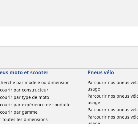
eus moto et scooter
Pneus vélo
cherche par modèle ou dimension
Parcourir nos pneus vél
usage
courir par constructeur
Parcourir nos pneus vél
courir par type de moto
usage
courir par expérience de conduite
Parcourir nos pneus vél
rcourir par gamme
Parcourir nos pneus vél
r toutes les dimensions
usage
Parcourir nos pneus vélo 
tourisme par usage