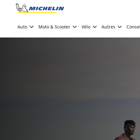
Go to page content
Go to page navigation
Auto
Moto & Scooter
Vélo
Autres
Consei