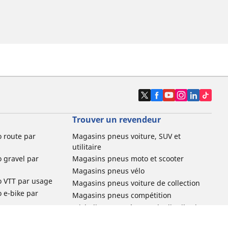
Trouver un revendeur
o route par
Magasins pneus voiture, SUV et
utilitaire
o gravel par
Magasins pneus moto et scooter
Magasins pneus vélo
o VTT par usage
Magasins pneus voiture de collection
o e-bike par
Magasins pneus compétition
Michelin et ses réseaux de distribution
ville et