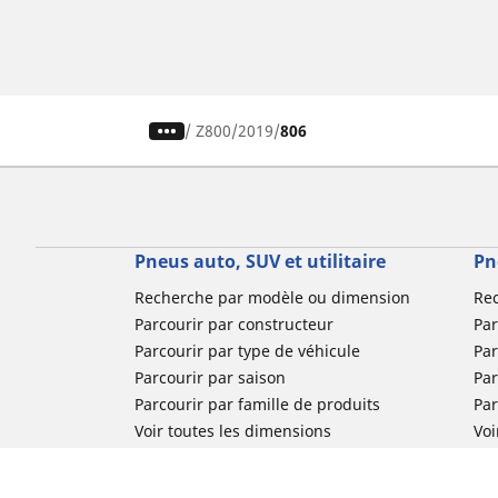
/
Z800
2019
806
Pneus auto, SUV et utilitaire
Pn
Recherche par modèle ou dimension
Re
Parcourir par constructeur
Par
Parcourir par type de véhicule
Par
Parcourir par saison
Par
Parcourir par famille de produits
Pa
Voir toutes les dimensions
Voi
Pneus voiture de collection
Pneus compétition / Motorsport