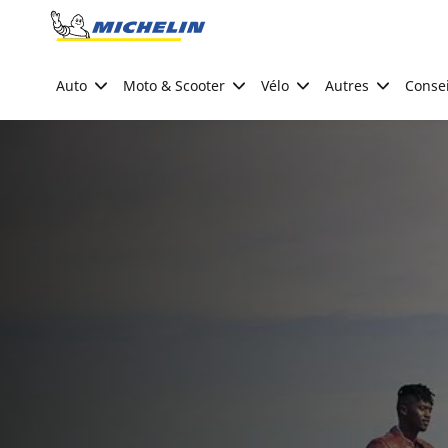
Go to page content
Go to page navigation
Auto
Moto & Scooter
Vélo
Autres
Consei