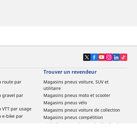
Trouver un revendeur
o route par
Magasins pneus voiture, SUV et
utilitaire
o gravel par
Magasins pneus moto et scooter
Magasins pneus vélo
o VTT par usage
Magasins pneus voiture de collection
o e-bike par
Magasins pneus compétition
Michelin et ses réseaux de distribution
ville et