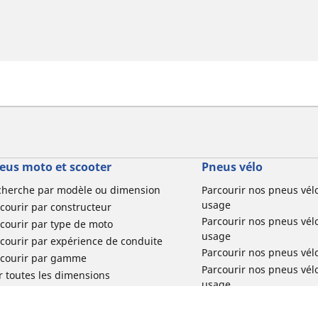
eus moto et scooter
Pneus vélo
cherche par modèle ou dimension
Parcourir nos pneus vél
usage
courir par constructeur
Parcourir nos pneus vél
courir par type de moto
usage
courir par expérience de conduite
Parcourir nos pneus vél
rcourir par gamme
Parcourir nos pneus vél
r toutes les dimensions
usage
Parcourir nos pneus vélo 
tourisme par usage