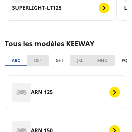
SUPERLIGHT-LT125
LO
Tous les modèles KEEWAY
ABC
DEF
GHI
JKL
MNO
PQR
ARN 125
ARN 150