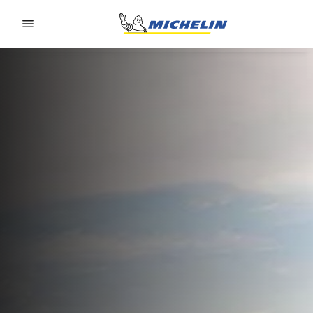
Go to page content
Go to page navigation