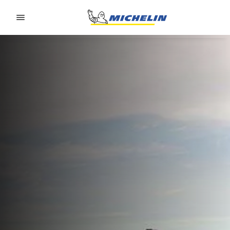
Go to page content
Go to page navigation