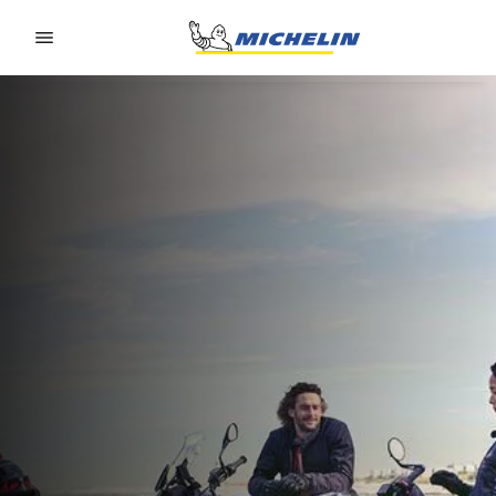
Go to page content
Go to page navigation