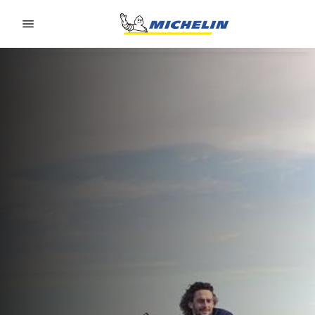
Go to page content
Go to page navigation