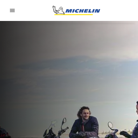
Go to page content
Go to page navigation