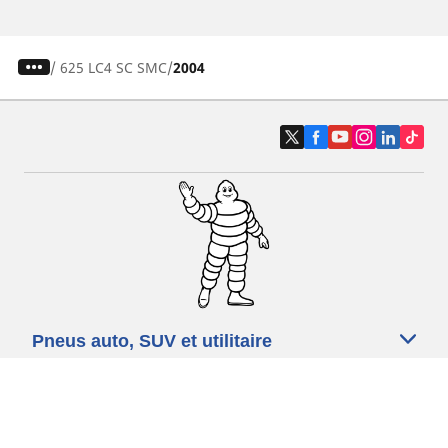
/
625 LC4 SC SMC
2004
Pneus auto, SUV et utilitaire
Pneus moto et scooter