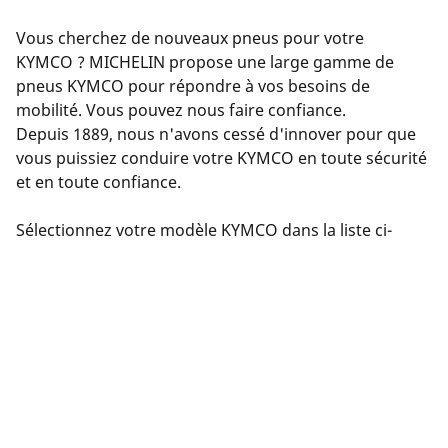
Vous cherchez de nouveaux pneus pour votre
KYMCO ? MICHELIN propose une large gamme de
pneus KYMCO pour répondre à vos besoins de
mobilité. Vous pouvez nous faire confiance.
Depuis 1889, nous n'avons cessé d'innover pour que
vous puissiez conduire votre KYMCO en toute sécurité
et en toute confiance.
Sélectionnez votre modèle KYMCO dans la liste ci-
dessus et laissez-vous guider par notre sélecteur de
pneus. Saisissez les détails de votre KYMCO : version,
année, moteur, taille des pneus d'origine.
Nous vous proposerons ensuite une sélection de
pneus compatibles avec votre KYMCO. Filtrez les
résultats en fonction de votre expérience de conduite
(route, circuit, etc.). Cliquez sur « Voir les détails » pour
chaque produit afin d'en savoir plus sur ses