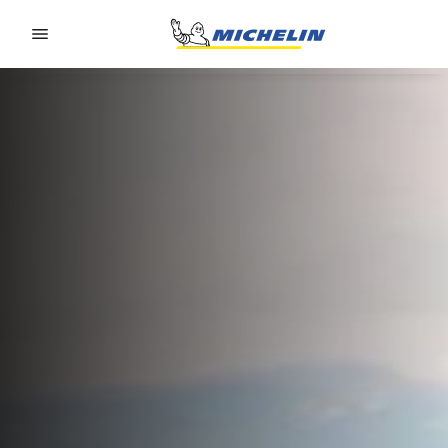
Go to page content
Go to page navigation