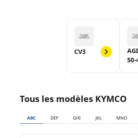
AGI
CV3
50-
Tous les modèles KYMCO
ABC
DEF
GHI
JKL
MNO