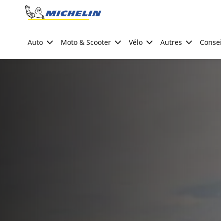
Go to page content
Go to page navigation
Auto
Moto & Scooter
Vélo
Autres
Consei