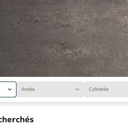
Année
Cylindrée
cherchés