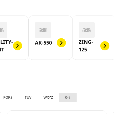
LITY-
ZING-
AK-550
4T
125
PQRS
TUV
WXYZ
0-9