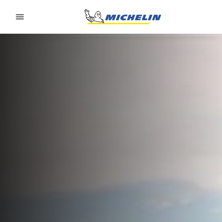
Go to page content
Go to page navigation