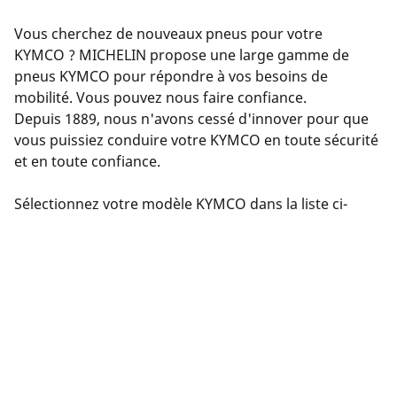
Vous cherchez de nouveaux pneus pour votre
KYMCO ? MICHELIN propose une large gamme de
pneus KYMCO pour répondre à vos besoins de
mobilité. Vous pouvez nous faire confiance.
Depuis 1889, nous n'avons cessé d'innover pour que
vous puissiez conduire votre KYMCO en toute sécurité
et en toute confiance.
Sélectionnez votre modèle KYMCO dans la liste ci-
dessus et laissez-vous guider par notre sélecteur de
pneus. Saisissez les détails de votre KYMCO : version,
année, moteur, taille des pneus d'origine.
Nous vous proposerons ensuite une sélection de
pneus compatibles avec votre KYMCO. Filtrez les
résultats en fonction de votre expérience de conduite
(route, circuit, etc.). Cliquez sur « Voir les détails » pour
chaque produit afin d'en savoir plus sur ses