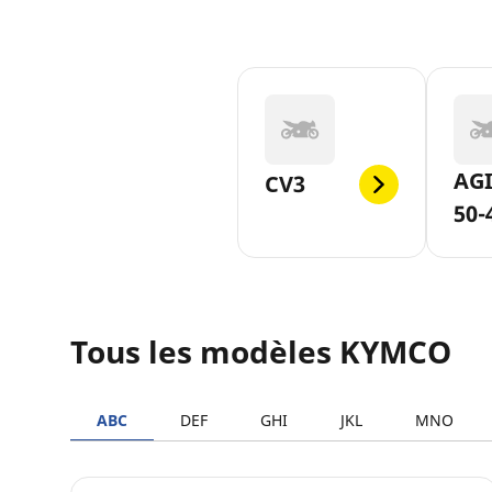
AGI
CV3
50-
Tous les modèles KYMCO
ABC
DEF
GHI
JKL
MNO