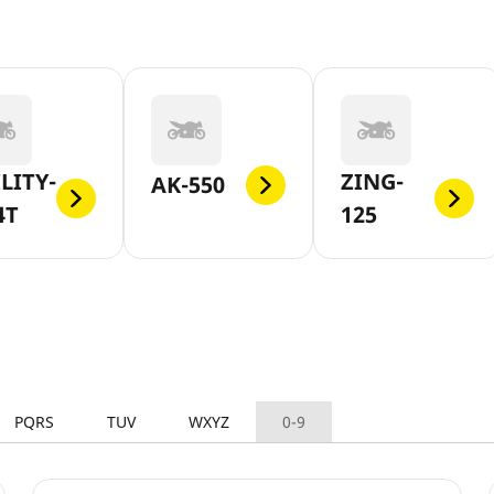
LITY-
ZING-
AK-550
4T
125
PQRS
TUV
WXYZ
0-9