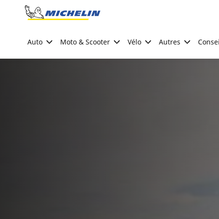
Go to page content
Go to page navigation
Auto
Moto & Scooter
Vélo
Autres
Consei