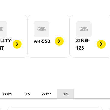
LITY-
ZING-
AK-550
4T
125
PQRS
TUV
WXYZ
0-9