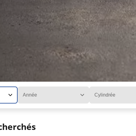
Année
Cylindrée
cherchés