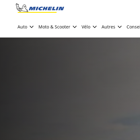
Go to page content
Go to page navigation
Auto
Moto & Scooter
Vélo
Autres
Consei