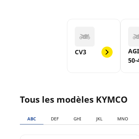
AGI
CV3
50-
Tous les modèles KYMCO
ABC
DEF
GHI
JKL
MNO