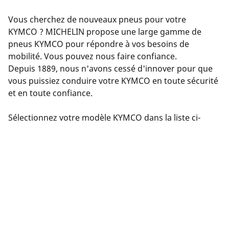
Vous cherchez de nouveaux pneus pour votre
KYMCO ? MICHELIN propose une large gamme de
pneus KYMCO pour répondre à vos besoins de
mobilité. Vous pouvez nous faire confiance.
Depuis 1889, nous n'avons cessé d'innover pour que
vous puissiez conduire votre KYMCO en toute sécurité
et en toute confiance.
Sélectionnez votre modèle KYMCO dans la liste ci-
dessus et laissez-vous guider par notre sélecteur de
pneus. Saisissez les détails de votre KYMCO : version,
année, moteur, taille des pneus d'origine.
Nous vous proposerons ensuite une sélection de
pneus compatibles avec votre KYMCO. Filtrez les
résultats en fonction de votre expérience de conduite
(route, circuit, etc.). Cliquez sur « Voir les détails » pour
chaque produit afin d'en savoir plus sur ses