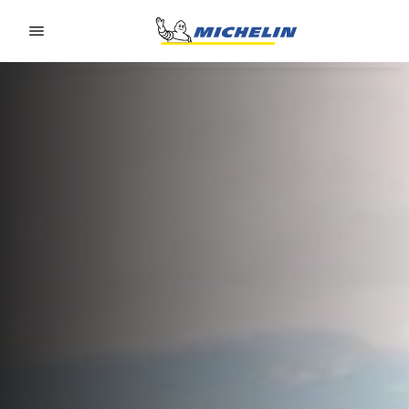
Go to page content
Go to page navigation