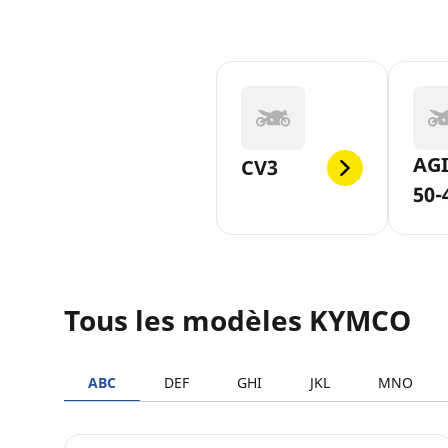
AGI
CV3
50-
Tous les modèles KYMCO
ABC
DEF
GHI
JKL
MNO