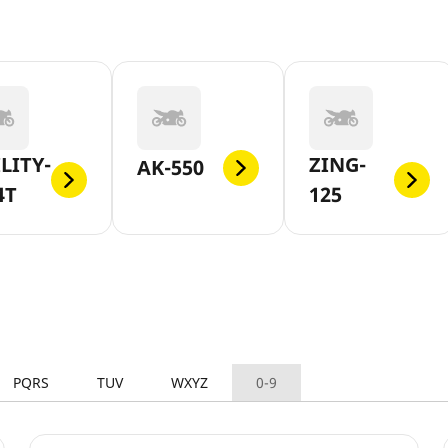
LITY-
ZING-
AK-550
4T
125
PQRS
TUV
WXYZ
0-9