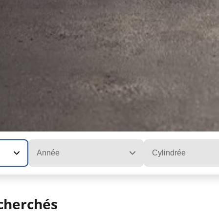
Année
Cylindrée
cherchés