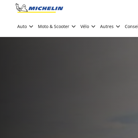
Go to page content
Go to page navigation
Auto
Moto & Scooter
Vélo
Autres
Consei