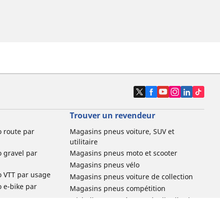
Trouver un revendeur
o route par
Magasins pneus voiture, SUV et
utilitaire
o gravel par
Magasins pneus moto et scooter
Magasins pneus vélo
o VTT par usage
Magasins pneus voiture de collection
o e-bike par
Magasins pneus compétition
Michelin et ses réseaux de distribution
ville et