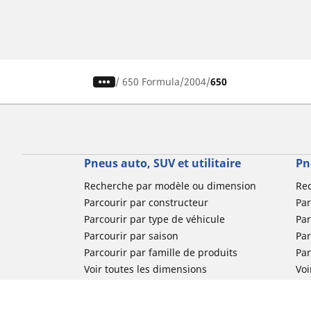
/
650 Formula
2004
650
Pneus auto, SUV et utilitaire
Pn
Recherche par modèle ou dimension
Re
Parcourir par constructeur
Par
Parcourir par type de véhicule
Par
Parcourir par saison
Par
Parcourir par famille de produits
Pa
Voir toutes les dimensions
Voi
Pneus voiture de collection
Pneus compétition / Motorsport