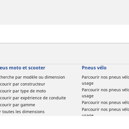
eus moto et scooter
Pneus vélo
cherche par modèle ou dimension
Parcourir nos pneus vél
usage
courir par constructeur
Parcourir nos pneus vél
courir par type de moto
usage
courir par expérience de conduite
Parcourir nos pneus vél
rcourir par gamme
Parcourir nos pneus vél
r toutes les dimensions
usage
Parcourir nos pneus vélo 
tourisme par usage