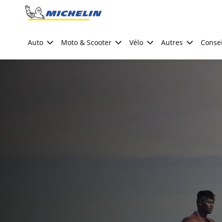
Go to page content
Go to page navigation
Auto
Moto & Scooter
Vélo
Autres
Consei