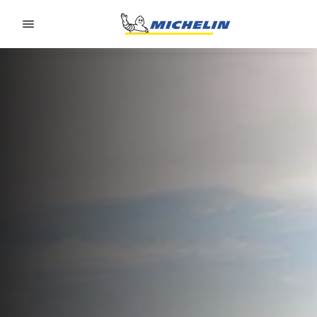
Go to page content
Go to page navigation