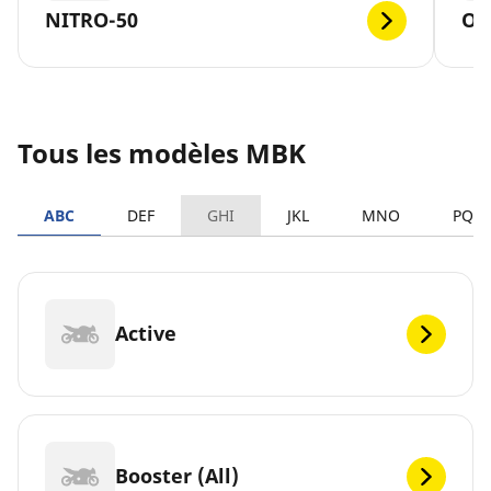
NITRO-50
OV
Tous les modèles MBK
ABC
DEF
GHI
JKL
MNO
PQR
Active
Booster (All)