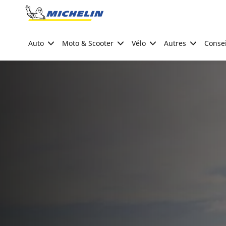
Go to page content
Go to page navigation
Auto
Moto & Scooter
Vélo
Autres
Consei