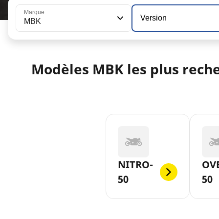
Marque
Version
MBK
Modèles MBK les plus rech
NITRO-
OV
50
50