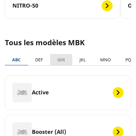
NITRO-50
OV
Tous les modèles MBK
ABC
DEF
GHI
JKL
MNO
PQR
Active
Booster (All)