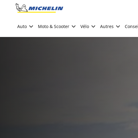
Go to page content
Go to page navigation
Auto
Moto & Scooter
Vélo
Autres
Consei