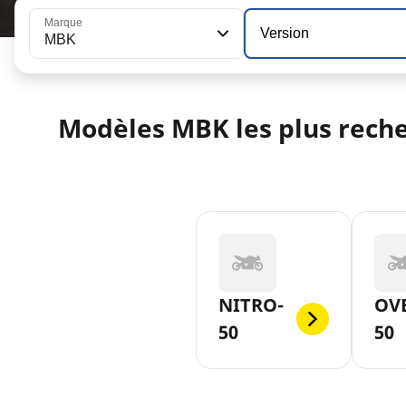
Marque
Version
MBK
Modèles MBK les plus rech
NITRO-
OV
50
50