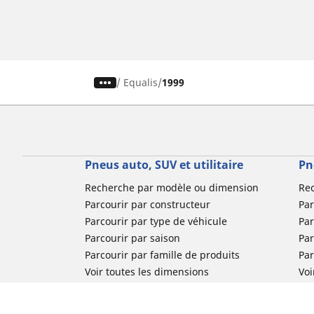
/
Equalis
1999
Pneus auto, SUV et utilitaire
Pn
Recherche par modèle ou dimension
Re
Parcourir par constructeur
Par
Parcourir par type de véhicule
Par
Parcourir par saison
Par
Parcourir par famille de produits
Pa
Voir toutes les dimensions
Voi
Pneus voiture de collection
Pneus compétition / Motorsport