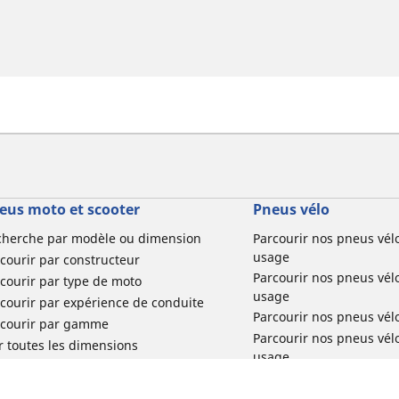
eus moto et scooter
Pneus vélo
cherche par modèle ou dimension
Parcourir nos pneus vél
usage
courir par constructeur
Parcourir nos pneus vél
courir par type de moto
usage
courir par expérience de conduite
Parcourir nos pneus vél
rcourir par gamme
Parcourir nos pneus vél
r toutes les dimensions
usage
Parcourir nos pneus vélo 
tourisme par usage