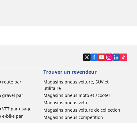
Trouver un revendeur
o route par
Magasins pneus voiture, SUV et
utilitaire
o gravel par
Magasins pneus moto et scooter
Magasins pneus vélo
o VTT par usage
Magasins pneus voiture de collection
o e-bike par
Magasins pneus compétition
Michelin et ses réseaux de distribution
ville et