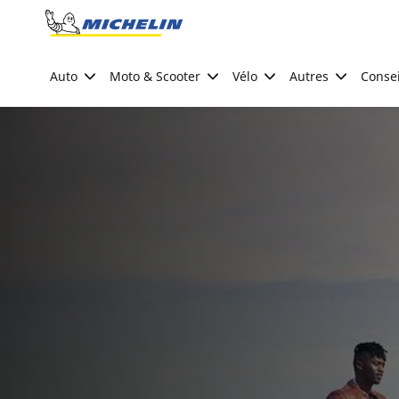
Go to page content
Go to page navigation
Auto
Moto & Scooter
Vélo
Autres
Consei