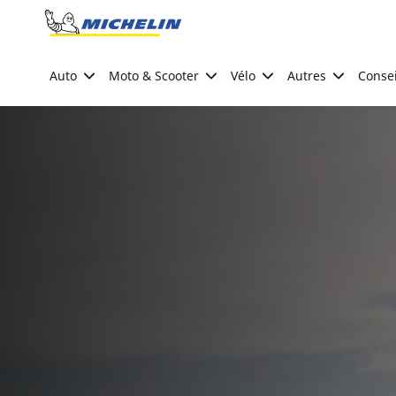
Go to page content
Go to page navigation
Auto
Moto & Scooter
Vélo
Autres
Consei