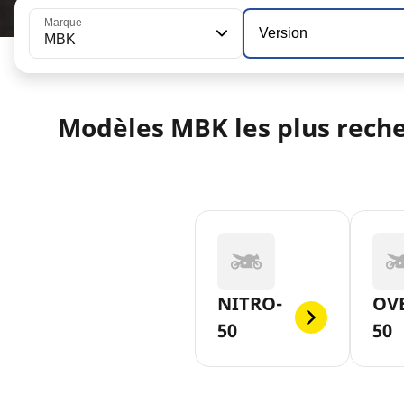
Marque
Version
MBK
Modèles MBK les plus rech
NITRO-
OV
50
50