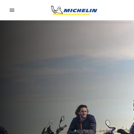
Go to page content
Go to page navigation