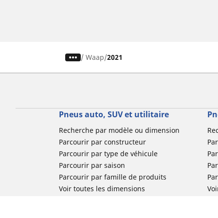
/
Waap
2021
Pneus auto, SUV et utilitaire
Pn
Recherche par modèle ou dimension
Re
Parcourir par constructeur
Par
Parcourir par type de véhicule
Par
Parcourir par saison
Par
Parcourir par famille de produits
Pa
Voir toutes les dimensions
Voi
Pneus voiture de collection
Pneus compétition / Motorsport