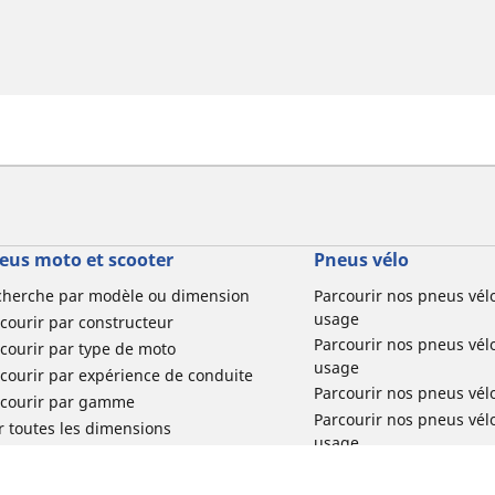
eus moto et scooter
Pneus vélo
cherche par modèle ou dimension
Parcourir nos pneus vél
usage
courir par constructeur
Parcourir nos pneus vél
courir par type de moto
usage
courir par expérience de conduite
Parcourir nos pneus vél
rcourir par gamme
Parcourir nos pneus vél
r toutes les dimensions
usage
Parcourir nos pneus vélo 
tourisme par usage