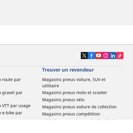
Trouver un revendeur
o route par
Magasins pneus voiture, SUV et
utilitaire
o gravel par
Magasins pneus moto et scooter
Magasins pneus vélo
o VTT par usage
Magasins pneus voiture de collection
o e-bike par
Magasins pneus compétition
Michelin et ses réseaux de distribution
ville et