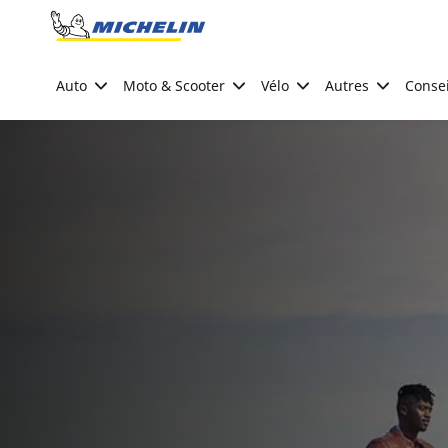
Go to page content
Go to page navigation
Auto
Moto & Scooter
Vélo
Autres
Consei