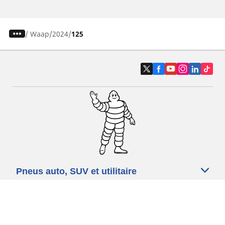
/
Waap
2024
125
Pneus auto, SUV et utilitaire
Pneus moto et scooter