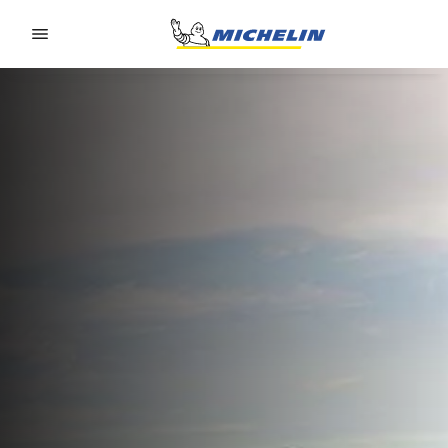
Go to page content
Go to page navigation