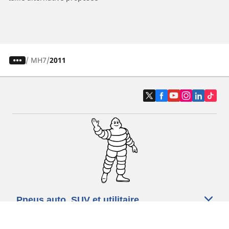
/
MH7
2011
Pneus auto, SUV et utilitaire
Pneus moto et scooter