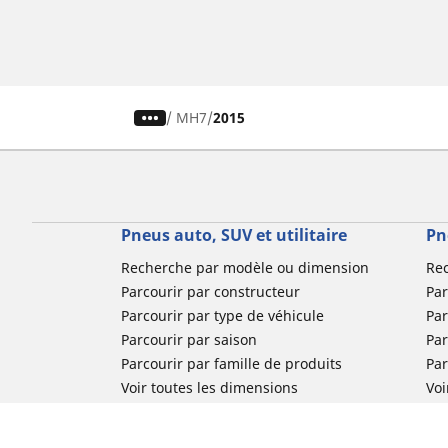
/
MH7
2015
Pneus auto, SUV et utilitaire
Pn
Recherche par modèle ou dimension
Re
Parcourir par constructeur
Par
Parcourir par type de véhicule
Par
Parcourir par saison
Par
Parcourir par famille de produits
Pa
Voir toutes les dimensions
Voi
Pneus voiture de collection
Pneus compétition / Motorsport