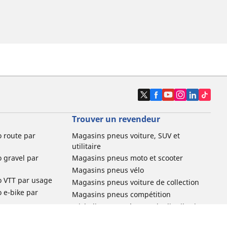
Trouver un revendeur
o route par
Magasins pneus voiture, SUV et
utilitaire
o gravel par
Magasins pneus moto et scooter
Magasins pneus vélo
o VTT par usage
Magasins pneus voiture de collection
o e-bike par
Magasins pneus compétition
Michelin et ses réseaux de distribution
ville et