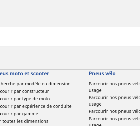
eus moto et scooter
Pneus vélo
cherche par modèle ou dimension
Parcourir nos pneus vél
usage
courir par constructeur
Parcourir nos pneus vél
courir par type de moto
usage
courir par expérience de conduite
Parcourir nos pneus vél
rcourir par gamme
Parcourir nos pneus vél
r toutes les dimensions
usage
Parcourir nos pneus vélo 
tourisme par usage