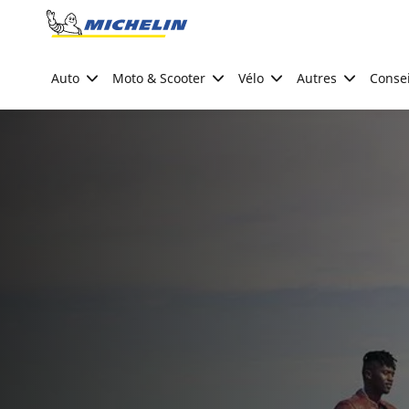
Go to page content
Go to page navigation
Auto
Moto & Scooter
Vélo
Autres
Consei