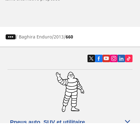
/
Baghira Enduro
2013
660
Pneus auto, SUV et utilitaire
Pneus moto et scooter