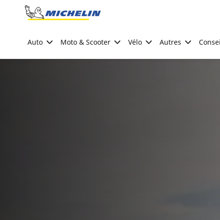
Go to page content
Go to page navigation
Auto
Moto & Scooter
Vélo
Autres
Consei