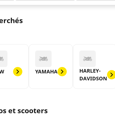
herchés
HARLEY-
W
YAMAHA
DAVIDSON
s et scooters