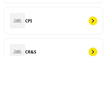
CPI
CR&S
DEF
Vous cherchez de nouveaux pneus pour votre ?
MICHELIN propose une large gamme de pneus pour