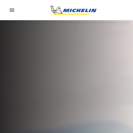
Go to page content
Go to page navigation