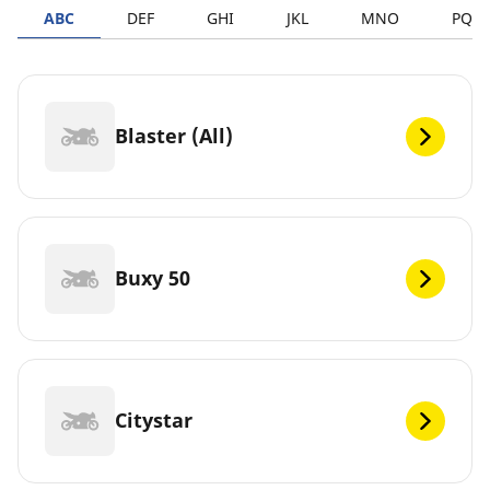
ABC
DEF
GHI
JKL
MNO
PQR
Blaster (All)
Buxy 50
Citystar