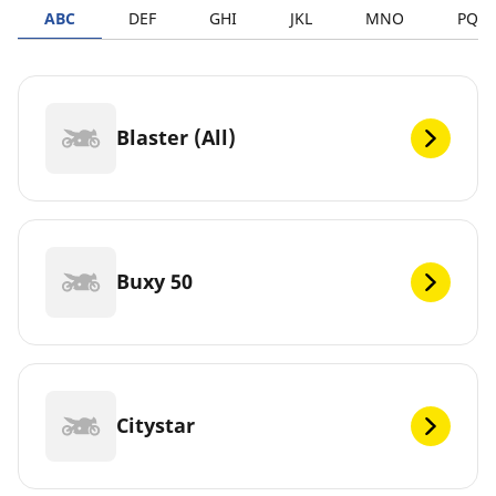
ABC
DEF
GHI
JKL
MNO
PQR
Blaster (All)
Buxy 50
Citystar