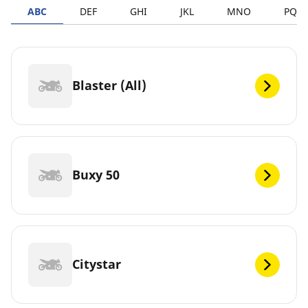
ABC
DEF
GHI
JKL
MNO
PQR
Blaster (All)
Buxy 50
Citystar