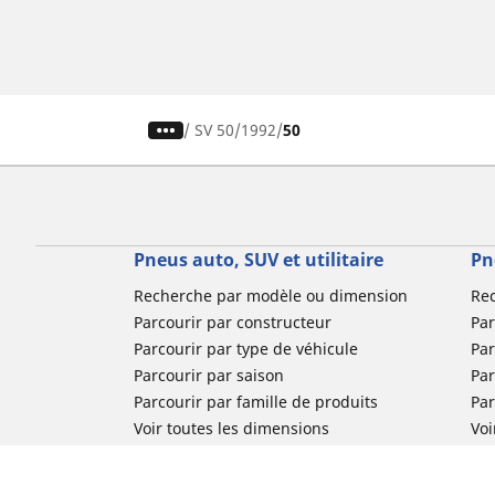
/
SV 50
1992
50
Pneus auto, SUV et utilitaire
Pn
Recherche par modèle ou dimension
Re
Parcourir par constructeur
Par
Parcourir par type de véhicule
Par
Parcourir par saison
Par
Parcourir par famille de produits
Pa
Voir toutes les dimensions
Voi
Pneus voiture de collection
Pneus compétition / Motorsport