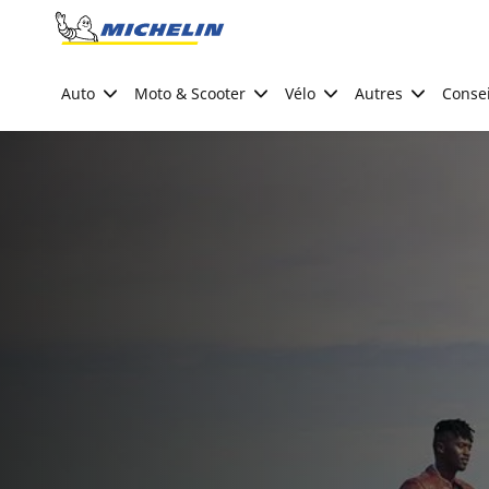
Go to page content
Go to page navigation
Auto
Moto & Scooter
Vélo
Autres
Consei