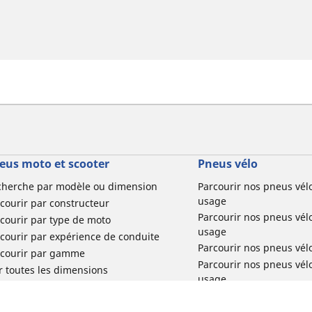
eus moto et scooter
Pneus vélo
cherche par modèle ou dimension
Parcourir nos pneus vél
usage
courir par constructeur
Parcourir nos pneus vél
courir par type de moto
usage
courir par expérience de conduite
Parcourir nos pneus vél
rcourir par gamme
Parcourir nos pneus vél
r toutes les dimensions
usage
Parcourir nos pneus vélo 
tourisme par usage