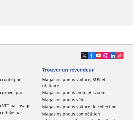
Trouver un revendeur
o route par
Magasins pneus voiture, SUV et
utilitaire
o gravel par
Magasins pneus moto et scooter
Magasins pneus vélo
o VTT par usage
Magasins pneus voiture de collection
o e-bike par
Magasins pneus compétition
Michelin et ses réseaux de distribution
ville et