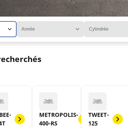
Année
Cylindrée
recherchés
BEE-
METROPOLIS-
TWEET-
4T
400-RS
125