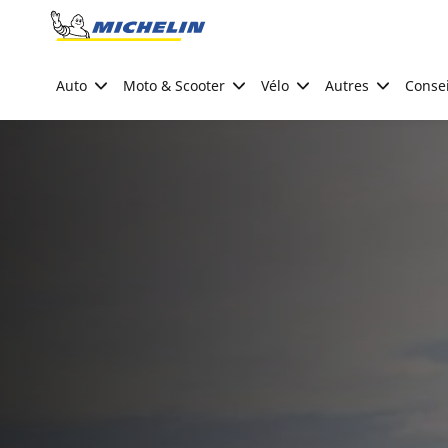
Go to page content
Go to page navigation
Auto
Moto & Scooter
Vélo
Autres
Consei