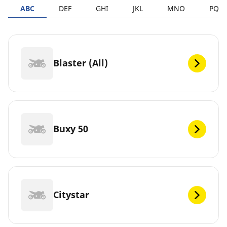
ABC
DEF
GHI
JKL
MNO
PQR
Blaster (All)
Buxy 50
Citystar