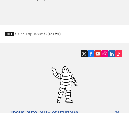
/
XP7 Top Road
2021
50
Pneus auto, SUV et utilitaire
Pneus moto et scooter