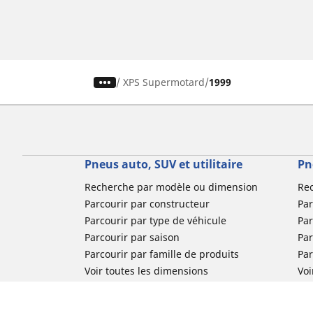
/
XPS Supermotard
1999
Pneus auto, SUV et utilitaire
Pn
Recherche par modèle ou dimension
Re
Parcourir par constructeur
Par
Parcourir par type de véhicule
Par
Parcourir par saison
Par
Parcourir par famille de produits
Pa
Voir toutes les dimensions
Voi
Pneus voiture de collection
Pneus compétition / Motorsport