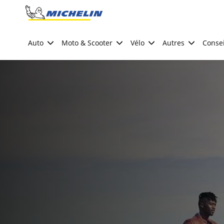
Go to page content
Go to page navigation
Auto
Moto & Scooter
Vélo
Autres
Consei