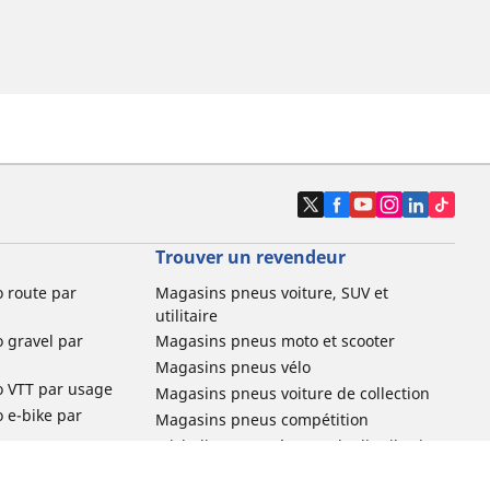
Trouver un revendeur
o route par
Magasins pneus voiture, SUV et
utilitaire
o gravel par
Magasins pneus moto et scooter
Magasins pneus vélo
o VTT par usage
Magasins pneus voiture de collection
o e-bike par
Magasins pneus compétition
Michelin et ses réseaux de distribution
ville et