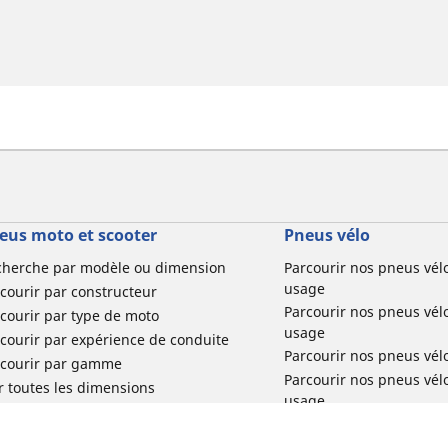
eus moto et scooter
Pneus vélo
cherche par modèle ou dimension
Parcourir nos pneus vél
usage
courir par constructeur
Parcourir nos pneus vél
courir par type de moto
usage
courir par expérience de conduite
Parcourir nos pneus vél
rcourir par gamme
Parcourir nos pneus vél
r toutes les dimensions
usage
Parcourir nos pneus vélo 
tourisme par usage