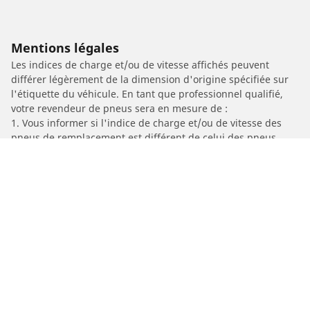
Mentions légales
Les indices de charge et/ou de vitesse affichés peuvent
différer légèrement de la dimension d'origine spécifiée sur
l'étiquette du véhicule. En tant que professionnel qualifié,
votre revendeur de pneus sera en mesure de :
1. Vous informer si l'indice de charge et/ou de vitesse des
pneus de remplacement est différent de celui des pneus
d'origine.
2. Déterminer si la pression du pneu devrait être adaptée à la
taille alternative proposée
/
Car brands
PGO