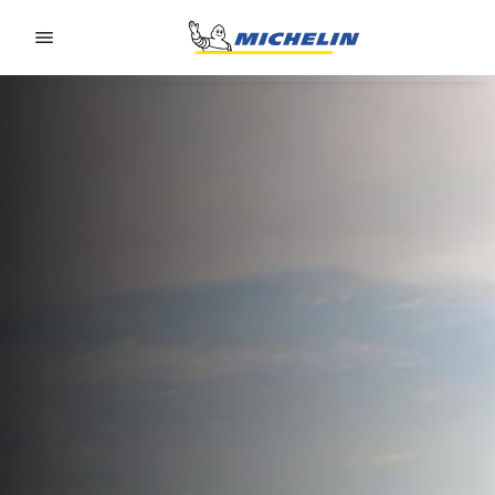
Go to page content
Go to page navigation