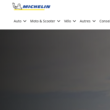
Go to page content
Go to page navigation
Auto
Moto & Scooter
Vélo
Autres
Consei