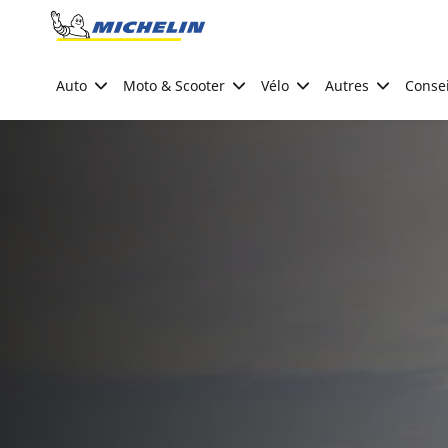
Go to page content
Go to page navigation
Auto
Moto & Scooter
Vélo
Autres
Consei