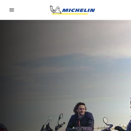
Go to page content
Go to page navigation