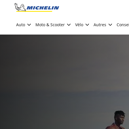
Go to page content
Go to page navigation
Auto
Moto & Scooter
Vélo
Autres
Consei