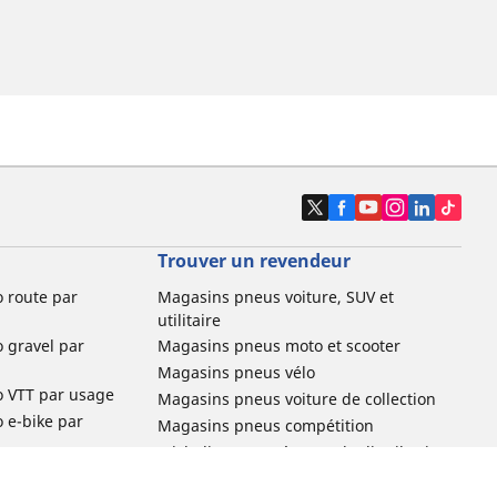
Trouver un revendeur
o route par
Magasins pneus voiture, SUV et
utilitaire
o gravel par
Magasins pneus moto et scooter
Magasins pneus vélo
o VTT par usage
Magasins pneus voiture de collection
o e-bike par
Magasins pneus compétition
Michelin et ses réseaux de distribution
ville et