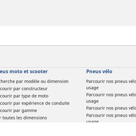
eus moto et scooter
Pneus vélo
cherche par modèle ou dimension
Parcourir nos pneus vél
usage
courir par constructeur
Parcourir nos pneus vél
courir par type de moto
usage
courir par expérience de conduite
Parcourir nos pneus vél
rcourir par gamme
Parcourir nos pneus vél
r toutes les dimensions
usage
Parcourir nos pneus vélo 
tourisme par usage