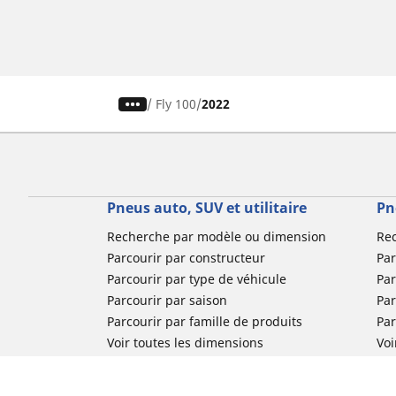
/
Fly 100
2022
Pneus auto, SUV et utilitaire
Pn
Recherche par modèle ou dimension
Re
Parcourir par constructeur
Par
Parcourir par type de véhicule
Par
Parcourir par saison
Par
Parcourir par famille de produits
Pa
Voir toutes les dimensions
Voi
Pneus voiture de collection
Pneus compétition / Motorsport