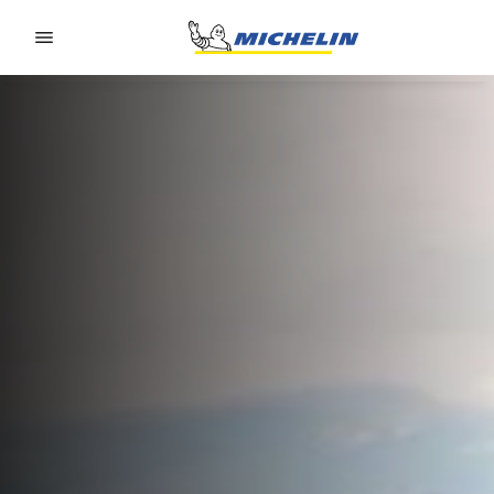
Go to page content
Go to page navigation