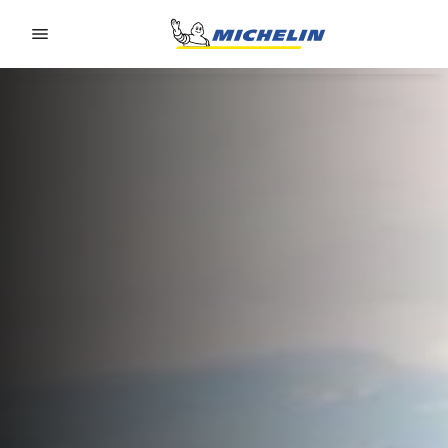
Go to page content
Go to page navigation