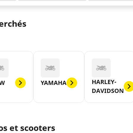
herchés
HARLEY-
W
YAMAHA
DAVIDSON
s et scooters