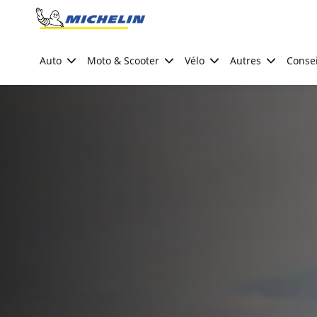
Go to page content
Go to page navigation
Auto
Moto & Scooter
Vélo
Autres
Consei