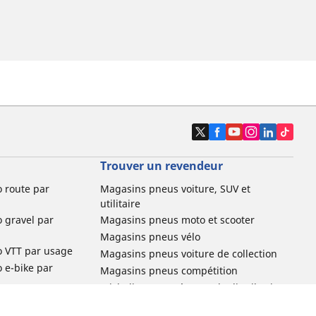
Trouver un revendeur
o route par
Magasins pneus voiture, SUV et
utilitaire
o gravel par
Magasins pneus moto et scooter
Magasins pneus vélo
o VTT par usage
Magasins pneus voiture de collection
o e-bike par
Magasins pneus compétition
Michelin et ses réseaux de distribution
ville et