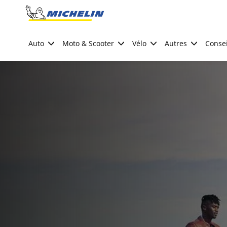
Go to page content
Go to page navigation
Auto
Moto & Scooter
Vélo
Autres
Consei