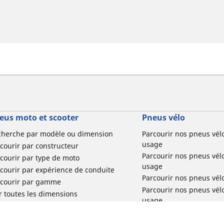
eus moto et scooter
Pneus vélo
cherche par modèle ou dimension
Parcourir nos pneus vél
usage
courir par constructeur
Parcourir nos pneus vél
courir par type de moto
usage
courir par expérience de conduite
Parcourir nos pneus vél
rcourir par gamme
Parcourir nos pneus vél
r toutes les dimensions
usage
Parcourir nos pneus vélo 
tourisme par usage