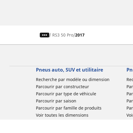
/
RS3 50 Pro
2017
Pneus auto, SUV et utilitaire
Pn
Recherche par modèle ou dimension
Re
Parcourir par constructeur
Par
Parcourir par type de véhicule
Par
Parcourir par saison
Par
Parcourir par famille de produits
Pa
Voir toutes les dimensions
Voi
Pneus voiture de collection
Pneus compétition / Motorsport