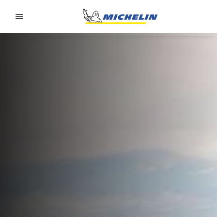
Go to page content
Go to page navigation