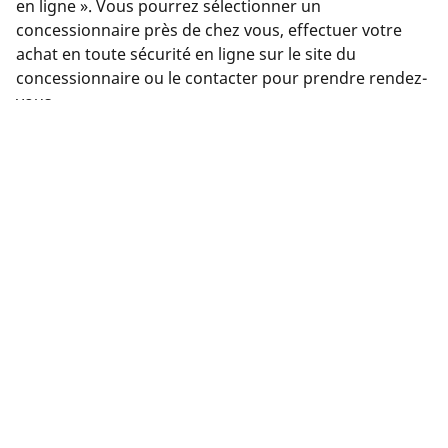
en ligne ». Vous pourrez sélectionner un
concessionnaire près de chez vous, effectuer votre
achat en toute sécurité en ligne sur le site du
concessionnaire ou le contacter pour prendre rendez-
vous.
Des questions ? Cliquez sur « J'ai besoin d'aide » ou
contactez-nous via l'assistant virtuel, par courriel ou
par téléphone. Nos experts sont à votre service pour
vous offrir les meilleurs conseils en matière de pneus.